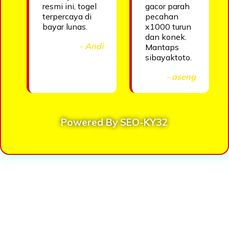
resmi ini, togel
gacor parah
terpercaya di
pecahan
bayar lunas.
x1000 turun
dan konek.
- Andi
Mantaps
sibayaktoto.
- aseng
Powered By SEO-KY32