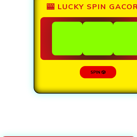
🎰 LUCKY SPIN GACOR
SPIN 🎲