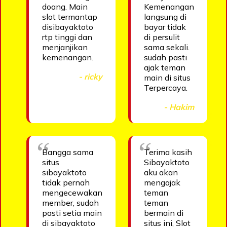
doang. Main
Kemenangan
slot termantap
langsung di
disibayaktoto
bayar tidak
rtp tinggi dan
di persulit
menjanjikan
sama sekali.
kemenangan.
sudah pasti
ajak teman
- ricky
main di situs
Terpercaya.
- Hakim
Bangga sama
Terima kasih
situs
Sibayaktoto
sibayaktoto
aku akan
tidak pernah
mengajak
mengecewakan
teman
member, sudah
teman
pasti setia main
bermain di
di sibayaktoto
situs ini, Slot