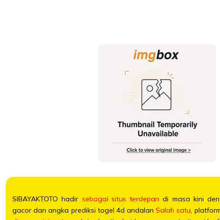
SIBAYAKTOTO hadir
sebagai situs terdepan
di masa kini den
gacor dan angka prediksi togel 4d andalan
Salah satu
, platfo